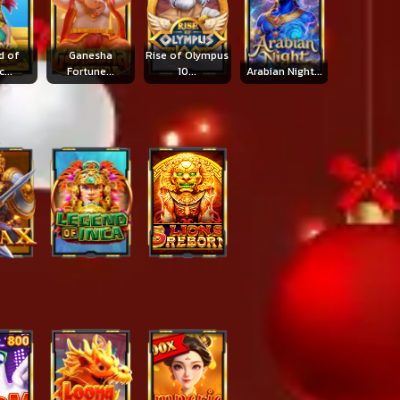
Rise of Olympus
Mahjon
d of
Ganesha
10...
Phoenix.
...
Fortune...
Arabian Night...