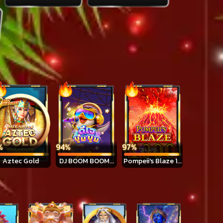
ง
%
90%
94%
97%
Aztec Gold
Mahjong 
DJ BOOM BOOM...
Pompeii's Blaze 1...
Treasur...