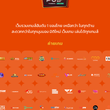
เว็บรวมเกมส์อันดับ 1 ของไทย เหนือกว่า ในทุกด้าน
สะดวกกว่าในทุกมุมมอง มิติใหม่ เว็บเกม เล่นได้ทุกเกมส์
ค่ายเกม