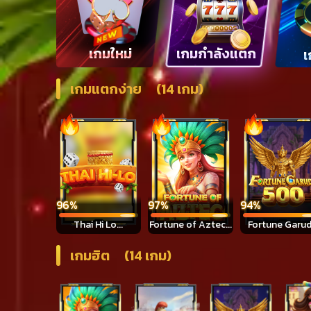
เกมใหม่
เกมกำลังแตก
เ
เกมแตกง่าย
(14 เกม)
96%
97%
94%
Thai Hi Lo...
Fortune of Aztec...
Fortune Garu
500...
เกมฮิต
(14 เกม)