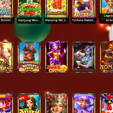
Legen
Mahjong Wins...
 Boom!...
Mahjong Win 2...
Fortune Rabbit...
Aztec