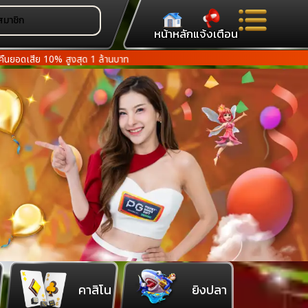
สมาชิก
หน้าหลัก
แจ้งเตือน
🥇PGSLOT
คาสิโน
ยิงปลา