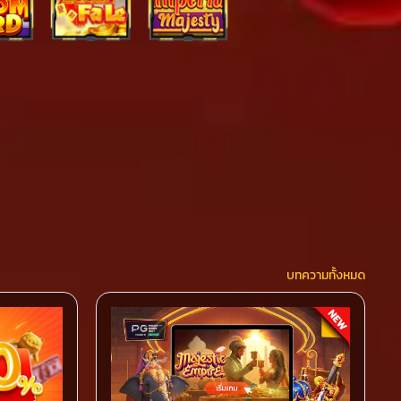
บทความทั้งหมด