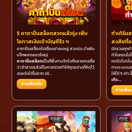
5 คาถาปั่นสล็อตสวดแล้วรุ่ง เพิ่ม
ทำเทิร์นส
โอกาสเงินเข้าบัญชีรัว ๆ
สงสัยที่
คาถาปั่นสล็อตไม่เชื่ออย่าลบหลู่ สวดประจำเพิ่ม
มัดรวมทุกคำ
แจ็กพอตลอตใหญ่
ทำไมถอนไม่ไ
คาถาปั่นสล็อต
เป็นที่พึ่งทางจิตใจที่หลายคนเชื่อ
กดรับโปรโมช
ว่า ถ้าสวดแล้วมีโอกาสช่วยทำให้ทุกอย่างที่คิดไว้
ทางระบบบอ
สมหวังได้ไม่ยาก จริ...
ให้ได้ 5 เท
เทิร...
อ่านเพิ่มเติม
อ่านเพิ่ม