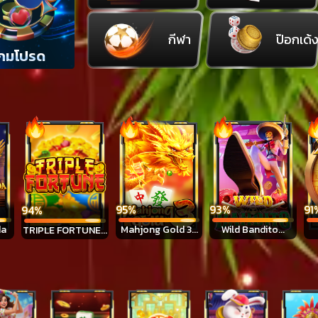
กีฬา
ป๊อกเด้
กมโปรด
91
95%
93%
94%
da
Mahjong Gold 3...
Wild Bandito...
TRIPLE FORTUNE...