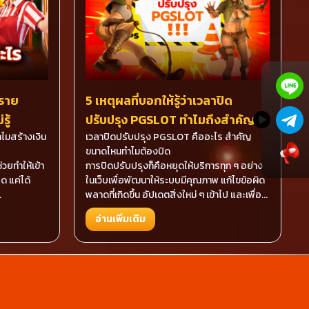
กราย
5 เหตุผลที่บอกให้รู้ว่าเวลาปิด
ู้
ปรับปรุง PGSLOT ทำไมถึงสำคัญ
ไมสร้างเงิน
เวลาปิดปรับปรุง PGSLOT คืออะไร สำคัญ
ขนาดไหนทำไมต้องปิด
วยทำให้เข้า
การปิดปรับปรุงก็คือหยุดให้บริการทุก ๆ อย่าง
ด แค่ได้
ในเว็บเพื่อพัฒนาให้ระบบมีคุณภาพ แก้ไขข้อผิด
.
พลาดที่เกิดขึ้น อัปเดตสิ่งใหม่ ๆ เข้าไป และเพื่อ...
อ่านเพิ่มเติม