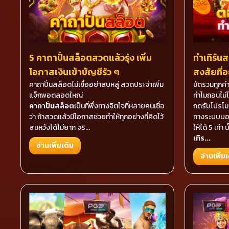
5 คาถาปั่นสล็อตสวดแล้วรุ่ง เพิ่ม
ทำเทิร์นส
โอกาสเงินเข้าบัญชีรัว ๆ
สงสัยที่
คาถาปั่นสล็อตไม่เชื่ออย่าลบหลู่ สวดประจำเพิ่ม
มัดรวมทุกคำ
แจ็กพอตลอตใหญ่
ทำไมถอนไม่ไ
คาถาปั่นสล็อต
เป็นที่พึ่งทางจิตใจที่หลายคนเชื่อ
กดรับโปรโมช
ว่า ถ้าสวดแล้วมีโอกาสช่วยทำให้ทุกอย่างที่คิดไว้
ทางระบบบอ
สมหวังได้ไม่ยาก จริ...
ให้ได้ 5 เท
เทิร...
อ่านเพิ่มเติม
อ่านเพิ่ม