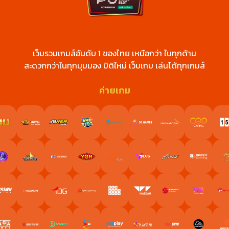
เว็บรวมเกมส์อันดับ 1 ของไทย เหนือกว่า ในทุกด้าน
สะดวกกว่าในทุกมุมมอง มิติใหม่ เว็บเกม เล่นได้ทุกเกมส์
ค่ายเกม