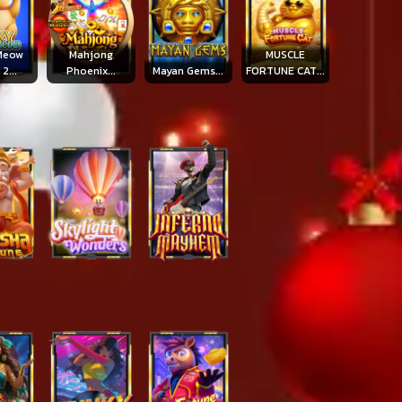
Meow
Mahjong
Dragon Li
MUSCLE
2...
Phoenix...
Collec..
Mayan Gems...
FORTUNE CAT...