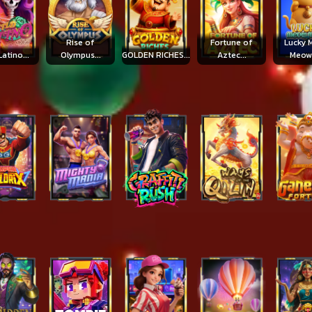
Rise of
Lucky 
Fortune of
Latino...
Olympus...
Meow 
GOLDEN RICHES...
Aztec...